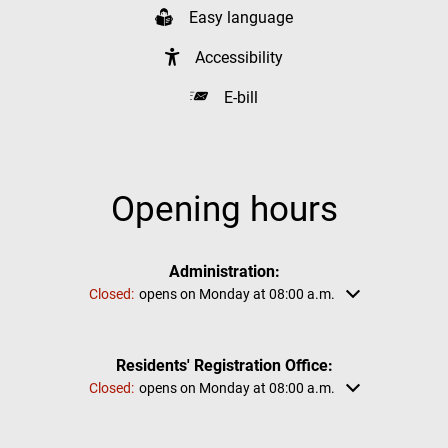
Easy language
Accessibility
E-bill
Opening hours
Administration:
Click to hide other opening or closing times
Closed:
opens on Monday at 08:00 a.m.
Residents' Registration Office:
Click to hide other opening or closing times
Closed:
opens on Monday at 08:00 a.m.