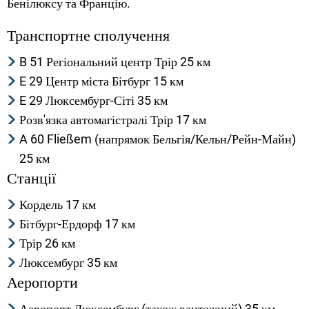
Бенілюксу та Францію.
Транспортне сполучення
B 51 Регіональний центр Трір 25 км
E 29 Центр міста Бітбург 15 км
E 29 Люксембург-Сіті 35 км
Розв'язка автомагістралі Трір 17 км
A 60 Fließem (напрямок Бельгія/Кельн/Рейн-Майн)
25 км
Станції
Кордель 17 км
Бітбург-Ердорф 17 км
Трір 26 км
Люксембург 35 км
Аеропорти
Аеропорт Люксембург (також вантажний) 35 км