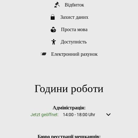
Відбиток
Захист даних
Проста мова
Доступність
Електронний рахунок
Години роботи
Адміністрація:
Натисніть, щоб приховати інший час відкриття або закриття
Jetzt geöffnet:
14:00
-
18:00
Uhr
Von 14:00 bis 18:
Бюро реєстрації мешканців: