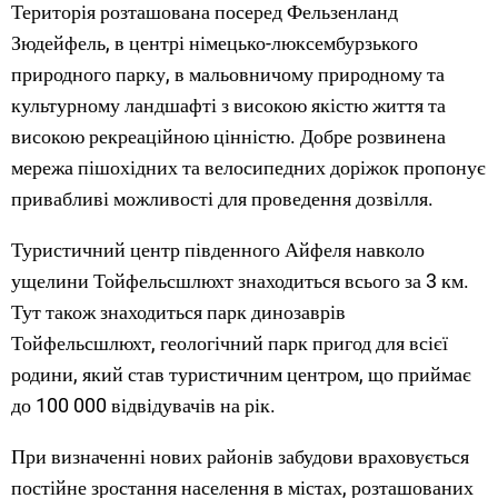
Територія розташована посеред Фельзенланд
Зюдейфель, в центрі німецько-люксембурзького
природного парку, в мальовничому природному та
культурному ландшафті з високою якістю життя та
високою рекреаційною цінністю. Добре розвинена
мережа пішохідних та велосипедних доріжок пропонує
привабливі можливості для проведення дозвілля.
Туристичний центр південного Айфеля навколо
ущелини Тойфельсшлюхт знаходиться всього за 3 км.
Тут також знаходиться парк динозаврів
Тойфельсшлюхт, геологічний парк пригод для всієї
родини, який став туристичним центром, що приймає
до 100 000 відвідувачів на рік.
При визначенні нових районів забудови враховується
постійне зростання населення в містах, розташованих