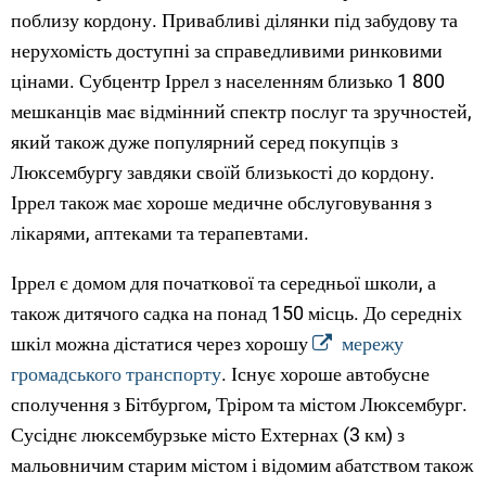
поблизу кордону. Привабливі ділянки під забудову та
нерухомість доступні за справедливими ринковими
цінами. Субцентр Іррел з населенням близько 1 800
мешканців має відмінний спектр послуг та зручностей,
який також дуже популярний серед покупців з
Люксембургу завдяки своїй близькості до кордону.
Іррел також має хороше медичне обслуговування з
лікарями, аптеками та терапевтами.
Іррел є домом для початкової та середньої школи, а
також дитячого садка на понад 150 місць. До середніх
шкіл можна дістатися через хорошу
мережу
громадського транспорту
. Існує хороше автобусне
сполучення з Бітбургом, Тріром та містом Люксембург.
Сусіднє люксембурзьке місто Ехтернах (3 км) з
мальовничим старим містом і відомим абатством також