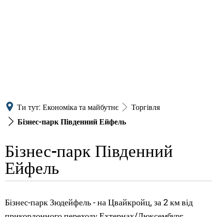
Ти тут:
Економіка та майбутнє
Торгівля
Бізнес-парк Південний Ейфель
Бізнес-парк Південний
Бізнес-
Ейфель
парк
Південний
Бізнес-парк Зюдейфель - на Цвайкройц, за 2 км від
прикордонного переходу Ехтернах/Люксембург,