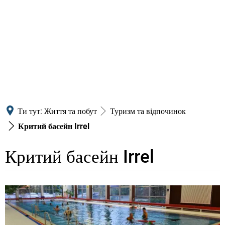
Ти тут:
Життя та побут
Туризм та відпочинок
Критий басейн Irrel
Критий басейн Irrel
Критий
басейн
Irrel