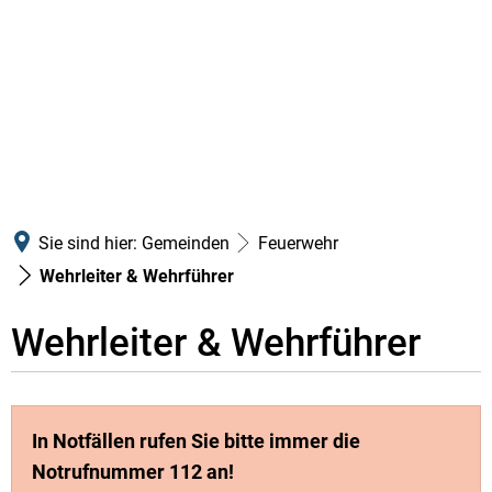
Sie sind hier:
Gemeinden
Feuerwehr
Wehrleiter & Wehrführer
Wehrleiter & Wehrführer
Wehrleiter
&
In Notfällen rufen Sie bitte immer die
Wehrführer
Notrufnummer 112 an!