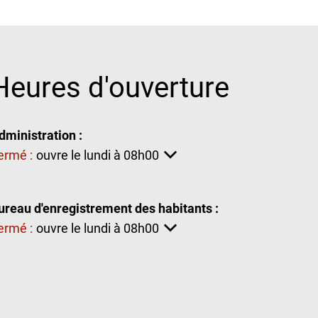
Heures d'ouverture
dministration :
iquez pour masquer d'autres heures d'ouverture ou de fermeture
ermé :
ouvre le lundi à 08h00
ureau d'enregistrement des habitants :
iquez pour masquer d'autres heures d'ouverture ou de fermeture
ermé :
ouvre le lundi à 08h00