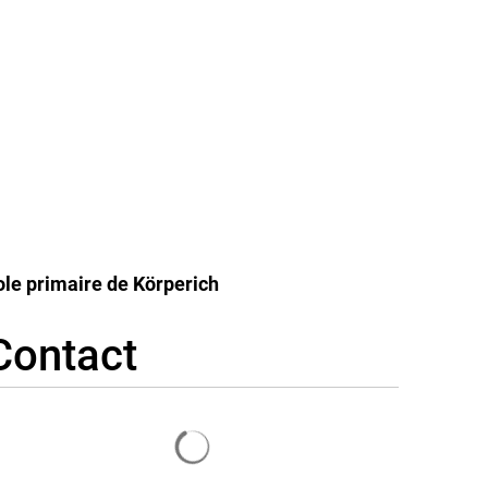
Régler la page
Actualités
vre & Habiter
Économie et avenir
le primaire de Körperich
Contact
Chargement des résultats de re