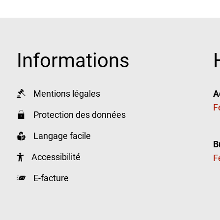
Informations
Mentions légales
A
Cl
F
Protection des données
Langage facile
B
Accessibilité
Cl
F
E-facture