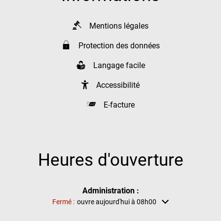
Mentions légales
Protection des données
Langage facile
Accessibilité
E-facture
Heures d'ouverture
Administration :
Cliquez pour masquer d'autres heures d'ouverture ou de fermet
Fermé :
ouvre aujourd'hui à 08h00