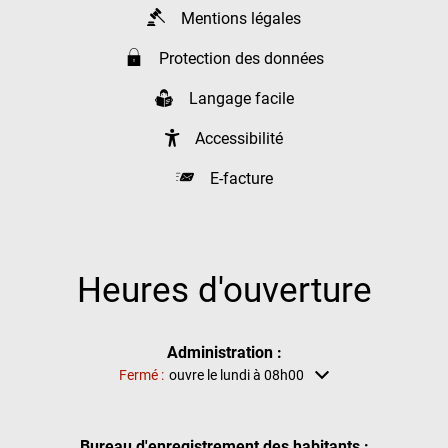
Mentions légales
Protection des données
Langage facile
Accessibilité
E-facture
Heures d'ouverture
Administration :
Cliquez pour masquer d'autres heures d'ouverture ou de ferm
Fermé :
ouvre le lundi à 08h00
Bureau d'enregistrement des habitants :