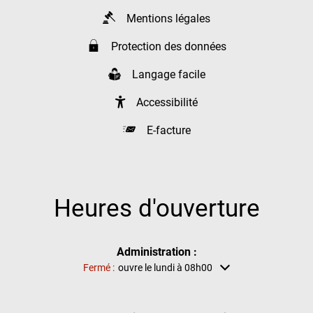
Mentions légales
Protection des données
Langage facile
Accessibilité
E-facture
Heures d'ouverture
Administration :
Cliquez pour masquer d'autres heures d'ouverture ou de ferm
Fermé :
ouvre le lundi à 08h00