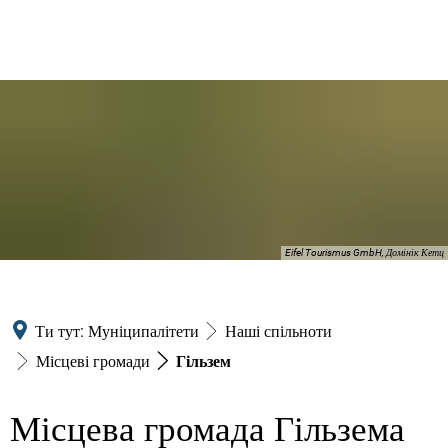
Eifel Tourismus GmbH, Домінік Кетц
Ти тут:
Муніципалітети
Наші спільноти
Місцеві громади
Гільзем
Місцева громада Гільзема