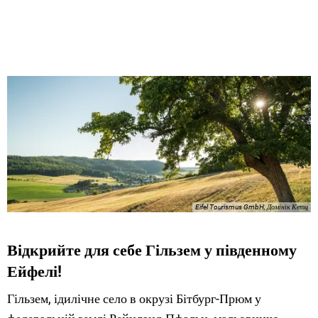
Eifel Tourismus GmbH, Домінік Кетц
Відкрийте для себе Гільзем у південному
Ейфелі!
Гільзем, ідилічне село в окрузі Бітбург-Прюм у