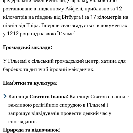
федеральній землі Рейнланд-Пфальц, мальовничо
розташоване в південному Айфелі, приблизно за 12
кілометрів на південь від Бітбурга і за 17 кілометрів на
північ від Тріра. Вперше село згадується в документах
у 1212 році під назвою "Геліме".
Громадські заклади:
У Гільземі є сільський громадський центр, хатина для
барбекю та дитячий ігровий майданчик.
Пам'ятки та культура:
Каплиця
Святого Іоанна:
Каплиця Святого Іоанна є
важливою релігійною спорудою в Гільземі і
запрошує відвідувачів провести деякий час у
спогляданні.
Природа та відпочинок: