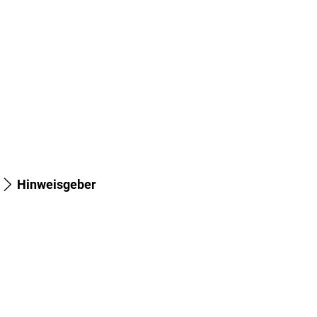
Seite einstellen
Aktuelles
 & Wohnen
Wirtschaft & Zukunft
Hinweisgeber