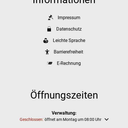
Impressum
Datenschutz
Leichte Sprache
Barrierefreiheit
E-Rechnung
Öffnungszeiten
Verwaltung:
Klicken, um weitere Öffnungs- oder Schließzeiten auszublenden
Geschlossen:
öffnet am Montag um 08:00 Uhr