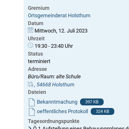
Gremium
Ortsgemeinderat Holsthum
Datum
Mittwoch, 12. Juli 2023
Uhrzeit
19:30 - 23:40 Uhr
Status
terminiert
Adresse
Büro/Raum: alte Schule
, 54668 Holsthum
Dateien
Bekanntmachung
397 KB
oeffentliches Protokoll
324 KB
Tagesordnungspunkte
Ö
1
Aufstellung eines Bebauungsplanes d