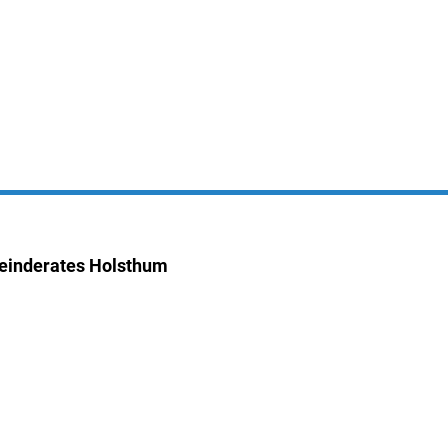
Seite einstellen
Aktuelles
 & Wohnen
Wirtschaft & Zukunft
einderates Holsthum