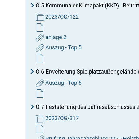
Ö
5
Kommunaler Klimapakt (KKP) - Beitri
2023/OG/122
anlage 2
Auszug - Top 5
Ö
6
Erweiterung Spielplatzaußengelände 
Auszug - Top 6
Ö
7
Feststellung des Jahresabschlusses 2
2023/OG/317
Prüfung Jahresabschluss 2020 Holst