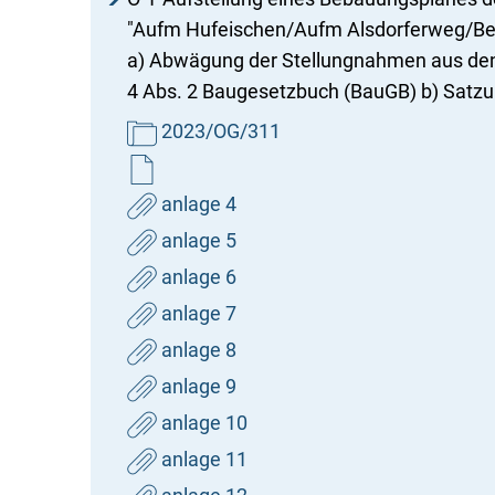
"Aufm Hufeischen/Aufm Alsdorferweg/Bei
a) Abwägung der Stellungnahmen aus den 
4 Abs. 2 Baugesetzbuch (BauGB) b) Satz
2023/OG/311
anlage 4
anlage 5
anlage 6
anlage 7
anlage 8
anlage 9
anlage 10
anlage 11