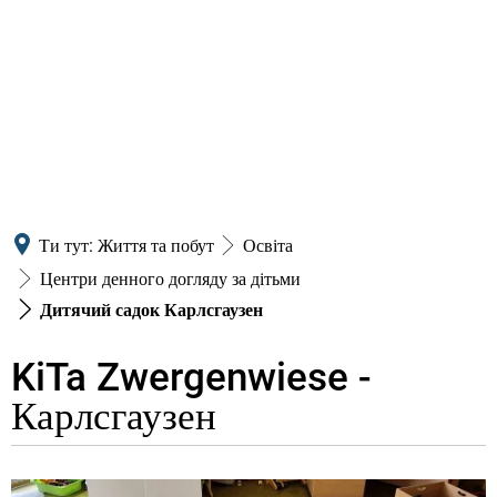
Ти тут:
Життя та побут
Освіта
Центри денного догляду за дітьми
Дитячий садок Карлсгаузен
KiTa Zwergenwiese -
Дитячий
Карлсгаузен
садок
Карлсгаузен