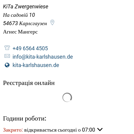
KiTa Zwergenwiese
На садовій 10
54673
Карлсгаузен
Агнес Мангерс
Агнес Мангерс
+49 6564 4505
info@kita-karlshausen.de
kita-karlshausen.de
Реєстрація онлайн
Результати пошуку завант
Години роботи:
Натисніть, щоб приховати інший час відкриття або закр
Закрито:
відкривається сьогодні о 07:00